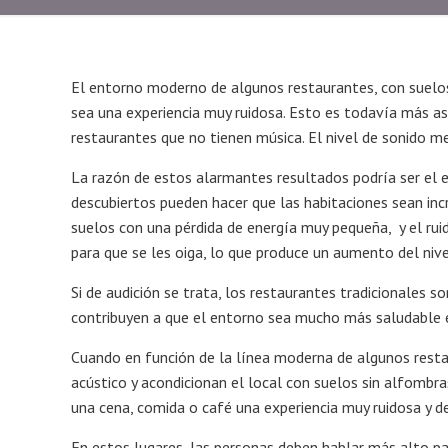
El entorno moderno de algunos restaurantes, con suelos
sea una experiencia muy ruidosa. Esto es todavía más a
restaurantes que no tienen música. El nivel de sonido me
La razón de estos alarmantes resultados podría ser el e
descubiertos pueden hacer que las habitaciones sean inc
suelos con una pérdida de energía muy pequeña, y el ru
para que se les oiga, lo que produce un aumento del nive
Si de audición se trata, los restaurantes tradicionales
contribuyen a que el entorno sea mucho más saludable e
Cuando en función de la línea moderna de algunos restau
acústico y acondicionan el local con suelos sin alfombr
una cena, comida o café una experiencia muy ruidosa y d
En estos lugares, las personas deben hablar más alto par