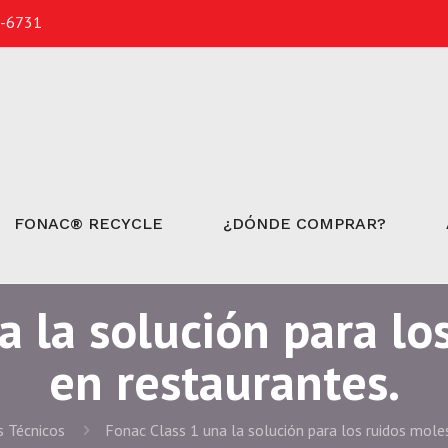
3-6731
FONAC® RECYCLE
¿DÓNDE COMPRAR?
a la solución para lo
en restaurantes.
 Técnicos
Fonac Class 1 una la solución para los ruidos mole