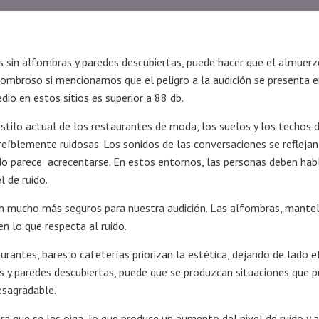
 sin alfombras y paredes descubiertas, puede hacer que el almuerz
sombroso si mencionamos que el peligro a la audición se presenta 
dio en estos sitios es superior a 88 db.
stilo actual de los restaurantes de moda, los suelos y los techos
reíblemente ruidosas. Los sonidos de las conversaciones se reflejan
ido parece acrecentarse. En estos entornos, las personas deben hab
l de ruido.
 son mucho más seguros para nuestra audición. Las alfombras, mantel
n lo que respecta al ruido.
rantes, bares o cafeterías priorizan la estética, dejando de lado e
as y paredes descubiertas, puede que se produzcan situaciones que 
esagradable.
a que se les oiga, lo que produce un aumento del nivel de ruido y a