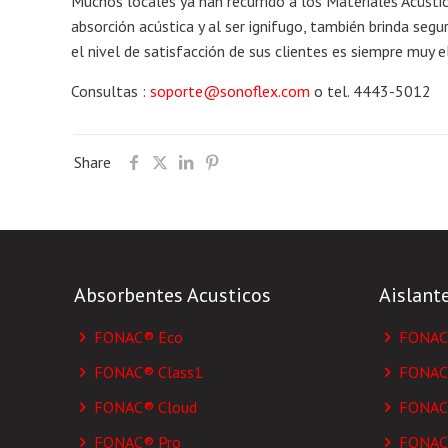
Muchos locales ya han recurrido a los Materiales Acúst
absorción acústica y al ser ignifugo, también brinda segu
el nivel de satisfacción de sus clientes es siempre muy 
Consultas :
soporte@sonoflex.com
o tel. 4443-5012
Share
Absorbentes Acusticos
Aislant
FONAC® Eco
FONAC®
FONAC® Class1
FONAC®
FONAC® Cloud
FONAC®
FONAC® Pro
FONAC