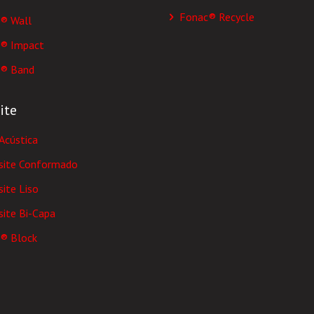
Fonac® Recycle
® Wall
® Impact
® Band
ite
Acústica
ite Conformado
ite Liso
ite Bi-Capa
® Block