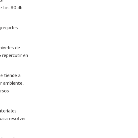
e los 80 db
gregarles
niveles de
 repercutir en
se tiende a
er ambiente,
ersos
ateriales
para resolver
.