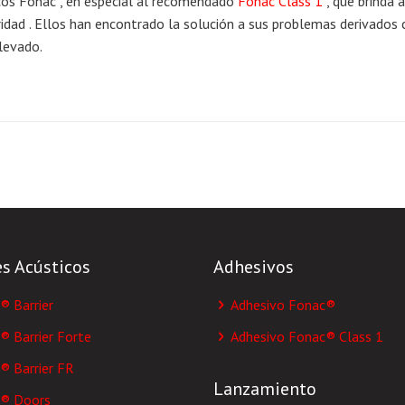
icos Fonac , en especial al recomendado
Fonac Class 1
, que brinda 
ridad . Ellos han encontrado la solución a sus problemas derivados c
elevado.
es Acústicos
Adhesivos
 Barrier
Adhesivo Fonac®
 Barrier Forte
Adhesivo Fonac® Class 1
 Barrier FR
Lanzamiento
® Doors