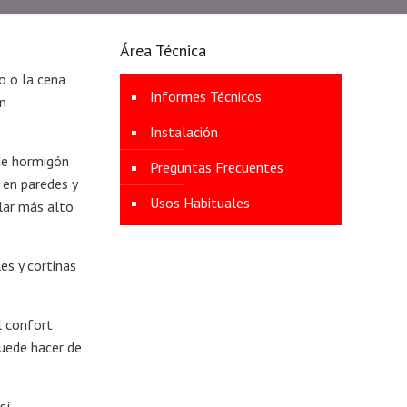
Área Técnica
o o la cena
Informes Técnicos
en
Instalación
 de hormigón
Preguntas Frecuentes
 en paredes y
Usos Habituales
lar más alto
es y cortinas
l confort
puede hacer de
sí