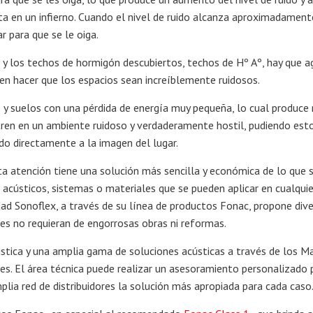
ta en un infierno. Cuando el nivel de ruido alcanza aproximadament
r para que se le oiga.
y los techos de hormigón descubiertos, techos de Hº Aº, hay que a
en hacer que los espacios sean increíblemente ruidosos.
s y suelos con una pérdida de energía muy pequeña, lo cual produce 
ren en un ambiente ruidoso y verdaderamente hostil, pudiendo esto
o directamente a la imagen del lugar.
ta atención tiene una solución más sencilla y económica de lo que 
 acústicos, sistemas o materiales que se pueden aplicar en cualqui
lidad Sonoflex, a través de su línea de productos Fonac, propone div
es no requieran de engorrosas obras ni reformas.
ústica y una amplia gama de soluciones acústicas a través de los M
s. El área técnica puede realizar un asesoramiento personalizado 
plia red de distribuidores la solución más apropiada para cada caso